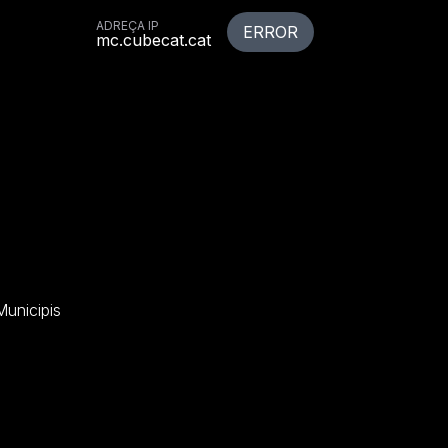
ADREÇA IP
ERROR
mc.cubecat.cat
b
Municipis