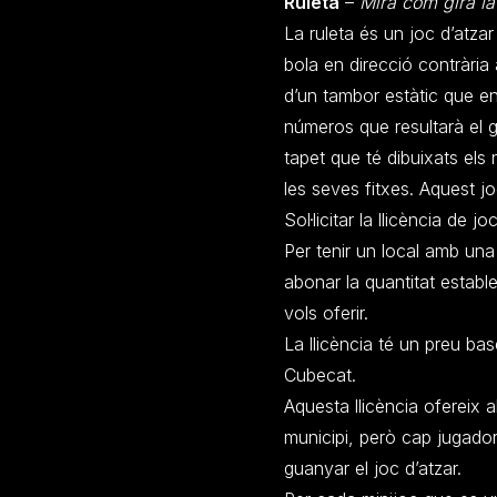
Ruleta
–
Mira com gira la 
La ruleta és un joc d’atzar 
bola en direcció contrària a
d’un tambor estàtic que en
números que resultarà el g
tapet que té dibuixats el
les seves fitxes. Aquest j
Sol·licitar la llicència de jo
Per tenir un local amb una l
abonar la quantitat establ
vols oferir.
La llicència té un preu ba
Cubecat.
Aquesta llicència ofereix a
municipi, però cap jugado
guanyar el joc d’atzar.