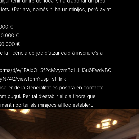
gui tenir dintre del local s’ha d’abonar un preu
 lots. (Per ara, només hi ha un minijoc, però aviat
.000 €
200.000 €
250.000 €
e la llicència de joc d’atzar caldrà inscriure’s al
m/forms/d/e/1FAIpQLSf2cMvyzmBcLJH3u6EwdvBC
N74Q/viewform?usp=sf_link
ller de la Generalitat és posarà en contacte
m pugui. Per tal d’establir el dia i hora que
ent i portar els minijocs al lloc establert.