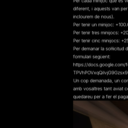
Per cada minijoc que es vul
diferent, i aquests van per
inclourem de nous).
Per tenir un minijoc: +100
Per tenir tres minijocs: +
Per tenir cinc minijocs: +
Per demanar la sol·licitud d
formulari següent:
https://docs.google.co
TPVhPOVxqQiIvjG9Gzsx9y
Un cop demanada, un conse
amb vosaltres tant aviat co
quedareu per a fer el pagam