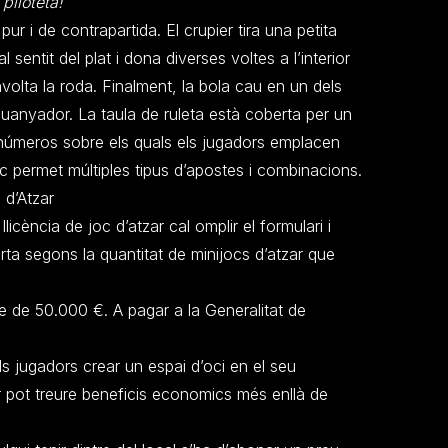
piloteta!
pur i de contrapartida. El crupier tira una petita
l sentit del plat i dona diverses voltes a l’interior
volta la roda. Finalment, la bola cau en un dels
uanyador. La taula de ruleta està coberta per un
s números sobre els quals els jugadors emplacen
oc permet múltiples tipus d’apostes i combinacions.
c d’Atzar
licència de joc d’atzar cal omplir el formulari i
erta segons la quantitat de minijocs d’atzar que
se de 50.000 €. A pagar a la Generalitat de
ls jugadors crear un espai d’oci en el seu
r pot treure beneficis economics més enllà de