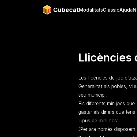
Cubecat
Modalitats
Clàssic
Ajuda
N
Llicències 
Les llicències de joc d’atz
Generalitat als pobles, vile
seu municipi.
Els diferents minijocs que
gastar els diners que tens
Tipus de minijocs:
(Per ara només disposem d