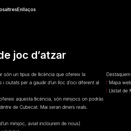
osaltres
Enllaços
de joc d′atzar
ar són un tipus de llicència que ofereix la
Destaquem
s i ciutats per a gaudir d’un lloc d’oci diferent al
⁞
Mapa we
⁞
Llistat de 
 ofereix aquesta llicència, són minijocs on podràs
 dintre de Cubecat. Mai seran diners reals.
’un minijoc, aviat inclourem de nous)