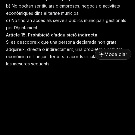
b) No podran ser titulars d’empreses, negocis o activitats
econòmiques dins el terme municipal.
c) No tindran accés als serveis públics municipals gestionats
per l’Ajuntament.
Article 15.
Prohibició d’adquisició indirecta
Si es descobreix que una persona declarada non grata
adquireix, directa o indirectament, una propietat o activitat
Mode clar
econòmica mitjançant tercers o acords simulats, s’aplicaran
les mesures següents:
Embargament immediat de la propietat o activitat.
Multa de 2.000 € per a totes les persones implicades.
TÍTOL VII. RÈGIM SANCIONADOR
Les infraccions a la present Ordenança seran sancionades
d’acord amb el barem següent:
Construir o modificar immobles sense permís: fins a 20.000 €
+ restitució obligatòria + possible expropiació.
Destruir infraestructures públiques: fins a 40.000 € +
inhabilitació municipal.