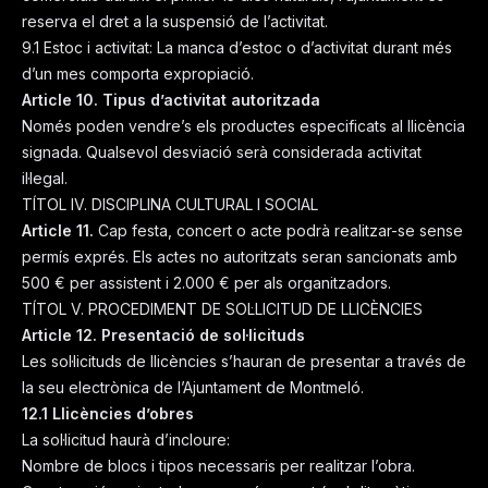
reserva el dret a la suspensió de l’activitat.
9.1 Estoc i activitat: La manca d’estoc o d’activitat durant més
d’un mes comporta expropiació.
Article 10. Tipus d’activitat autoritzada
Només poden vendre’s els productes especificats al llicència
signada. Qualsevol desviació serà considerada activitat
il·legal.
TÍTOL IV. DISCIPLINA CULTURAL I SOCIAL
Article 11.
Cap festa, concert o acte podrà realitzar-se sense
permís exprés. Els actes no autoritzats seran sancionats amb
500 € per assistent i 2.000 € per als organitzadors.
TÍTOL V. PROCEDIMENT DE SOL·LICITUD DE LLICÈNCIES
Article 12. Presentació de sol·licituds
Les sol·licituds de llicències s’hauran de presentar a través de
la seu electrònica de l’Ajuntament de Montmeló.
12.1 Llicències d’obres
La sol·licitud haurà d’incloure:
Nombre de blocs i tipos necessaris per realitzar l’obra.