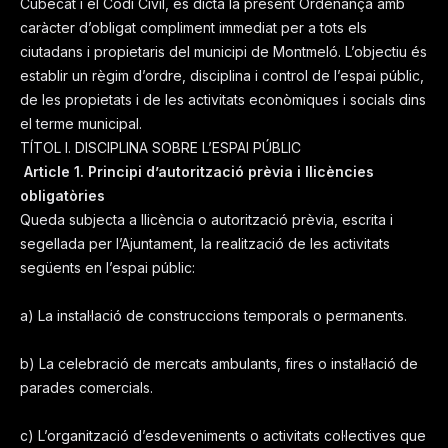
Cubecat i el Codi Civil, es dicta la present Ordenança amb
caràcter d’obligat compliment immediat per a tots els
ciutadans i propietaris del municipi de Montmeló. L’objectiu és
establir un règim d’ordre, disciplina i control de l’espai públic,
de les propietats i de les activitats econòmiques i socials dins
el terme municipal.
TÍTOL I. DISCIPLINA SOBRE L’ESPAI PÚBLIC
Article 1. Principi d’autorització prèvia i llicències
obligatòries
Queda subjecta a llicència o autorització prèvia, escrita i
segellada per l’Ajuntament, la realització de les activitats
següents en l’espai públic:
a) La instal·lació de construccions temporals o permanents.
b) La celebració de mercats ambulants, fires o instal·lació de
parades comercials.
c) L’organització d’esdeveniments o activitats col·lectives que