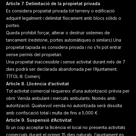
Article 7. Delimitació de la propietat privada
Es considera propietat privada tot terreny o edificació
adquirit legalment i delimitat físicament amb blocs sòlids o
portes.
Queda prohibit forçar, alterar o destruir sistemes de
tancament (redstone, portes automàtiques o similars).Una
propietat tapiada es considera privada i no s’hi pot entrar
sense permís del propietari.
Una propietat inaccessible i sense activitat durant més de 7
dies podrà ser declarada abandonada per l’Ajuntament.
TÍTOL III. Comerç
Article 8. Llicència d’activitat
Tot activitat comercial requereix d’una autorització prèvia per
obrir. Venda ambulant i mercats ambulants: Només amb
autorització. Qualsevol venda no autoritzada serà dissolta
amb confiscació total i multa de fins a 5.000 €.
Article 9. Suspensió d’Activitat
Si un cop acceptar la llicència el local no presenta activitats
comercials durant el primer 15 dies naturals, l’ajuntament es