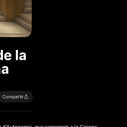
de la
na
Compartir
ut d’Autonomia, que correspon a la Corona