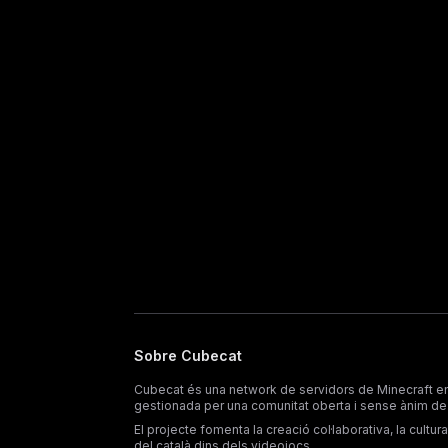
Sobre Cubecat
Cubecat és una network de servidors de Minecraft en
gestionada per una comunitat oberta i sense ànim de 
El projecte fomenta la creació col·laborativa, la cultura d
del català dins dels videojocs.