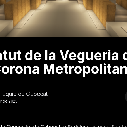
tut de la Vegueria 
orona Metropolita
er Equip de Cubecat
er de 2025
 la Generalitat de Cubecat, a Badalona, el quart Estat