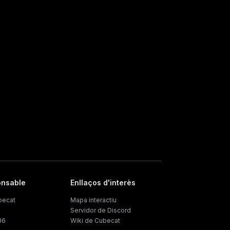
onsable
Enllaços d'interès
becat
Mapa interactiu
Servidor de Discord
36
Wiki de Cubecat