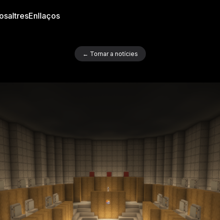
osaltres
Enllaços
← Tornar a notícies