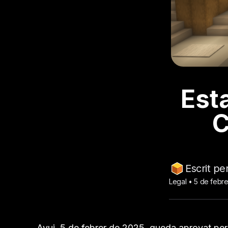
Esta
C
Escrit p
Legal •
5 de febr
Avui, 5 de febrer de 2025, queda aprovat per