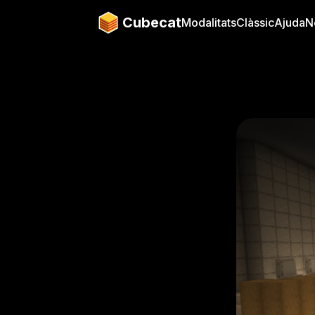
Cubecat
Modalitats
Clàssic
Ajuda
N