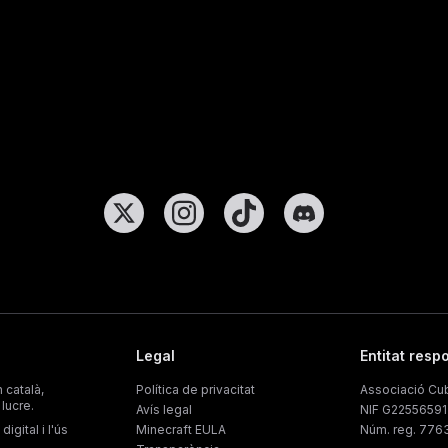
Legal
Entitat resp
 català,
Política de privacitat
Associació Cu
lucre.
Avís legal
NIF G22556591
igital i l'ús
Minecraft EULA
Núm. reg. 776