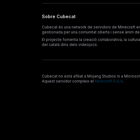
Sobre Cubecat
Cubecat és una network de servidors de Minecraft en
gestionada per una comunitat oberta i sense ànim de 
El projecte fomenta la creació col·laborativa, la cultura d
del català dins dels videojocs.
Cubecat no està afiliat a Mojang Studios ni a Microso
Aquest servidor compleix el
Minecraft EULA
.