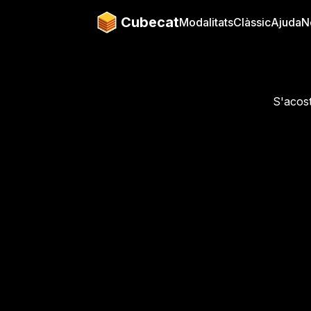
Cubecat
Modalitats
Clàssic
Ajuda
N
S'acost