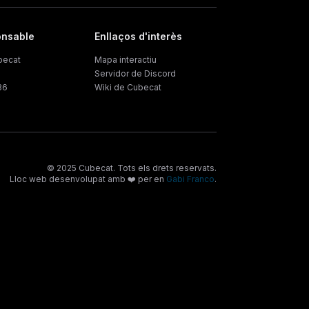
onsable
Enllaços d'interès
becat
Mapa interactiu
Servidor de Discord
36
Wiki de Cubecat
© 2025 Cubecat. Tots els drets reservats.
Lloc web desenvolupat amb ❤️ per en
Gabi Franco
.