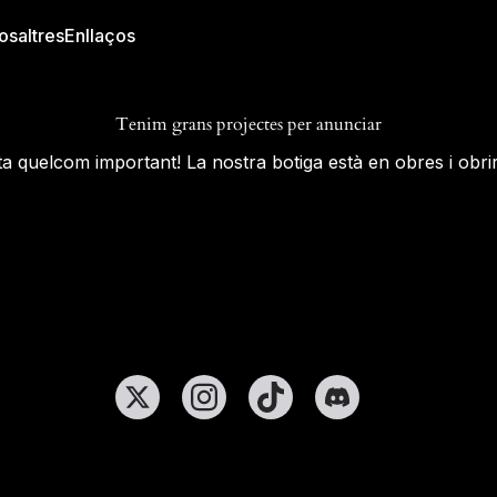
osaltres
Enllaços
Tenim grans projectes per anunciar
a quelcom important! La nostra botiga està en obres i obrir