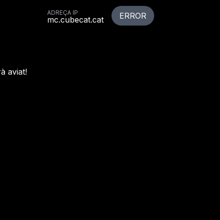
ADREÇA IP
ERROR
mc.cubecat.cat
à aviat!