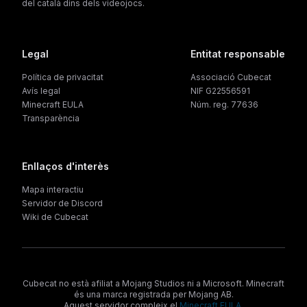
del català dins dels videojocs.
Legal
Entitat responsable
Política de privacitat
Associació Cubecat
Avís legal
NIF G22556591
Minecraft EULA
Núm. reg. 77636
Transparència
Enllaços d'interès
Mapa interactiu
Servidor de Discord
Wiki de Cubecat
Cubecat no està afiliat a Mojang Studios ni a Microsoft. Minecraft
és una marca registrada per Mojang AB.
Aquest servidor compleix el
Minecraft EULA
.