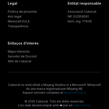
Legal
Entitat responsable
Política de privacitat
Associació Cubecat
Avís legal
NIF G22556591
Minecraft EULA
Núm. reg. 77636
Transparència
Enllaços d'interès
Mapa interactiu
Servidor de Discord
Wiki de Cubecat
Cubecat no està afiliat a Mojang Studios ni a Microsoft. Minecraft
és una marca registrada per Mojang AB.
Aquest servidor compleix el
Minecraft EULA
.
© 2025 Cubecat. Tots els drets reservats.
Lloc web desenvolupat amb ❤️ per en
Gabi Franco
.